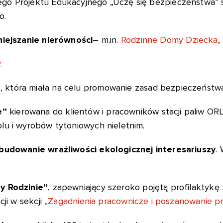
go Projektu Edukacyjnego „Uczę się bezpieczeństwa” 
o.
iejszanie nierówności
– m.in.
Rodzinne Domy Dziecka
,
.
a
, która miała na celu promowanie zasad bezpieczeństw
e”
kierowana do klientów i pracowników stacji paliw OR
lu i wyrobów tytoniowych nieletnim.
budowanie wrażliwości ekologicznej interesariuszy
.
y Rodzinie”
, zapewniający szeroko pojętą profilaktykę 
cji w sekcji
„Zagadnienia pracownicze i poszanowanie pr