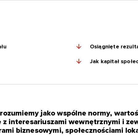
ału
Osiągnięte rezult
Jak kapitał społe
rozumiemy jako wspólne normy, wartośc
je z interesariuszami wewnętrznymi i z
rami biznesowymi, społecznościami lok