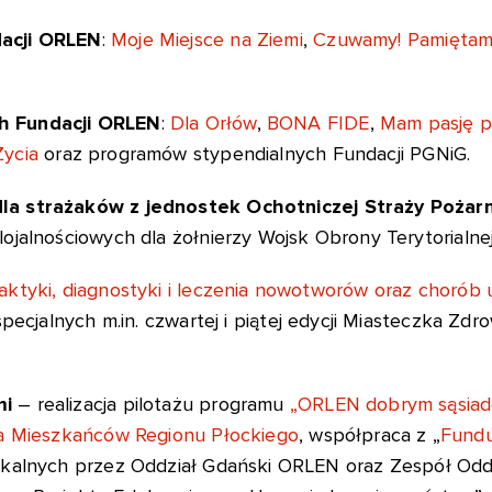
acji ORLEN
:
Moje Miejsce na Ziemi
,
Czuwamy! Pamiętam
h Fundacji ORLEN
:
Dla Orłów
,
BONA FIDE
,
Mam pasję p
Życia
oraz programów stypendialnych Fundacji PGNiG.
la strażaków z jednostek Ochotniczej Straży Pożar
jalnościowych dla żołnierzy Wojsk Obrony Terytorialnej
aktyki, diagnostyki i leczenia nowotworów oraz chor
pecjalnych m.in. czwartej i piątej edycji Miasteczka Zdrow
mi
– realizacja pilotażu programu
„ORLEN dobrym sąsiad
la Mieszkańców Regionu Płockiego
, współpraca z „
Fundu
okalnych przez Oddział Gdański ORLEN oraz Zespół Odd