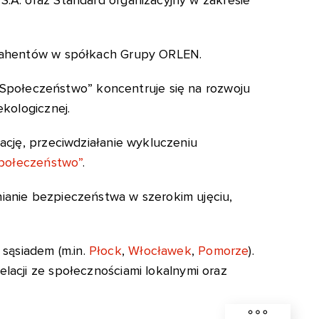
trahentów w spółkach Grupy ORLEN.
Społeczeństwo” koncentruje się na rozwoju
kologicznej.
cję, przeciwdziałanie wykluczeniu
połeczeństwo”
.
ianie bezpieczeństwa w szerokim ujęciu,
 sąsiadem (m.in.
Płock
,
Włocławek
,
Pomorze
).
lacji ze społecznościami lokalnymi oraz