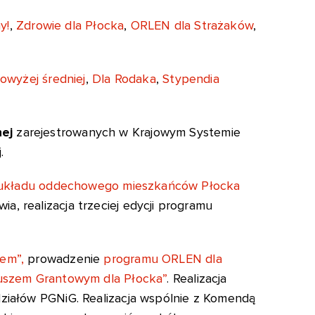
Notatki
y!
,
Zdrowie dla Płocka
,
ORLEN dla Strażaków
,
owyżej średniej
,
Dla Rodaka
,
Stypendia
nej
zarejestrowanych w Krajowym Systemie
.
ób układu oddechowego mieszkańców Płocka
ia, realizacja trzeciej edycji programu
em”,
prowadzenie
programu ORLEN dla
szem Grantowym dla Płocka”
. Realizacja
ziałów PGNiG. Realizacja wspólnie z Komendą