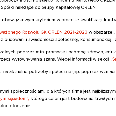
 Spółki należące do Grupy Kapitałowej ORLEN.
t obowiązkowym kryterium w procesie kwalifikacji kon
oważonego Rozwoju GK ORLEN 2021-2023
w obszarze „
az budowaniu świadomości społecznej, konsumenckiej i e
alnych poprzez m.in. promocję i ochronę zdrowia, eduka
zecz wyrównywania szans. Więcej informacji w sekcji
„S
e na aktualne potrzeby społeczne (np. poprzez wzmacn
nymi społecznościami, dla których firma jest najbliższym
ym sąsiadem”,
którego celem jest budowanie trwałych re
lne otoczenie.