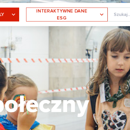
INTERAKTYWNE DANE
ŁY
ESG
połeczny