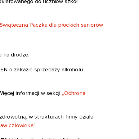
skierowanego do uczniów szkół
Świąteczna Paczka dla płockich seniorów
.
a na drodze.
LEN o zakazie sprzedaży alkoholu
 Więcej informacji w sekcji
„Ochrona
zdrowotną, w strukturach firmy działa
aw człowieka”.