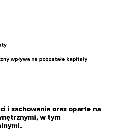
aty
czny wpływa na pozostałe kapitały
i i zachowania oraz oparte na
ewnętrznymi, w tym
alnymi.