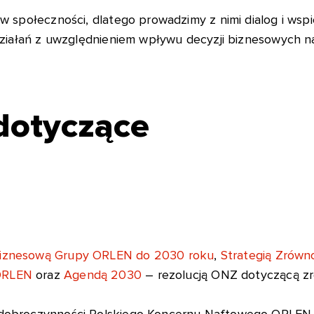
w społeczności, dlatego prowadzimy z nimi dialog i ws
działań z uwzględnieniem wpływu decyzji biznesowych na
dotyczące
 Biznesową Grupy ORLEN do 2030 roku
,
Strategią Zrów
 ORLEN
oraz
Agendą 2030
– rezolucją ONZ dotyczącą z
 dobroczynności Polskiego Koncernu Naftowego ORLEN S