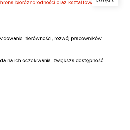
ochrona bioróżnorodności oraz kształtowania
NARZĘDZIA
Podziel się
Czytaj
widowanie nierówności, rozwój pracowników
Zaznaczenie
ada na ich oczekiwania, zwiększa dostępność
Zapisane
Zapisz stronę
Drukuj
Nowa notatka